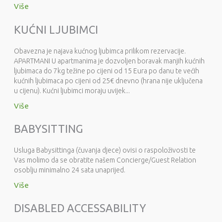
Više
KUĆNI LJUBIMCI
Obavezna je najava kućnog ljubimca prilikom rezervacije.
APARTMANI U apartmanima je dozvoljen boravak manjih kućnih
ljubimaca do 7kg težine po cijeni od 15 Eura po danu te većih
kućnih ljubimaca po cijeni od 25€ dnevno (hrana nije uključena
u cijenu). Kućni ljubimci moraju uvijek...
Više
BABYSITTING
Usluga Babysittinga (čuvanja djece) ovisi o raspoloživosti te
Vas molimo da se obratite našem Concierge/Guest Relation
osoblju minimalno 24 sata unaprijed.
Više
DISABLED ACCESSABILITY