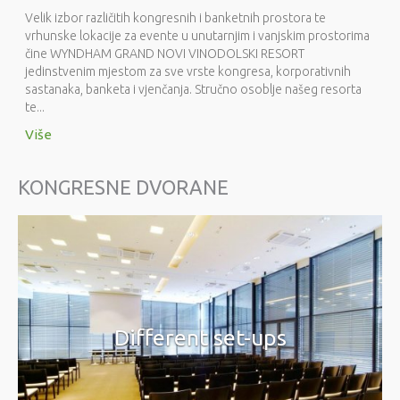
Velik izbor različitih kongresnih i banketnih prostora te
vrhunske lokacije za evente u unutarnjim i vanjskim prostorima
čine WYNDHAM GRAND NOVI VINODOLSKI RESORT
jedinstvenim mjestom za sve vrste kongresa, korporativnih
sastanaka, banketa i vjenčanja. Stručno osoblje našeg resorta
te...
Više
KONGRESNE DVORANE
Different set-ups