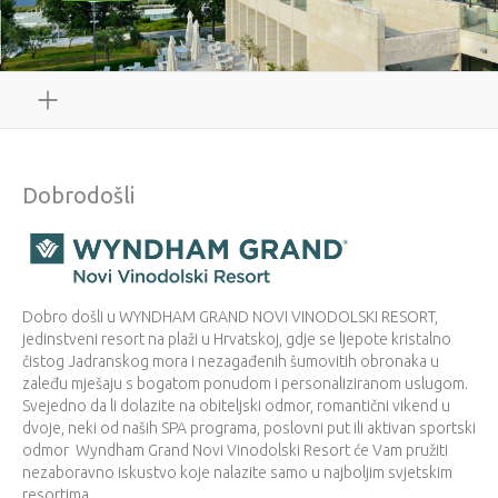
Dobrodošli
Dobro došli u WYNDHAM GRAND NOVI VINODOLSKI RESORT,
jedinstveni resort na plaži u Hrvatskoj, gdje se ljepote kristalno
čistog Jadranskog mora i nezagađenih šumovitih obronaka u
zaleđu mješaju s bogatom ponudom i personaliziranom uslugom.
Svejedno da li dolazite na obiteljski odmor, romantični vikend u
dvoje, neki od naših SPA programa, poslovni put ili aktivan sportski
odmor Wyndham Grand Novi Vinodolski Resort će Vam pružiti
nezaboravno iskustvo koje nalazite samo u najboljim svjetskim
resortima.