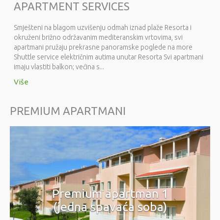
APARTMENT SERVICES
Smješteni na blagom uzvišenju odmah iznad plaže Resorta i
okruženi brižno održavanim mediteranskim vrtovima, svi
apartmani pružaju prekrasne panoramske poglede na more
Shuttle service električnim autima unutar Resorta Svi apartmani
imaju vlastiti balkon; većina s...
Više
PREMIUM APARTMANI
Premium apartman 1
(jedna spavaća soba)