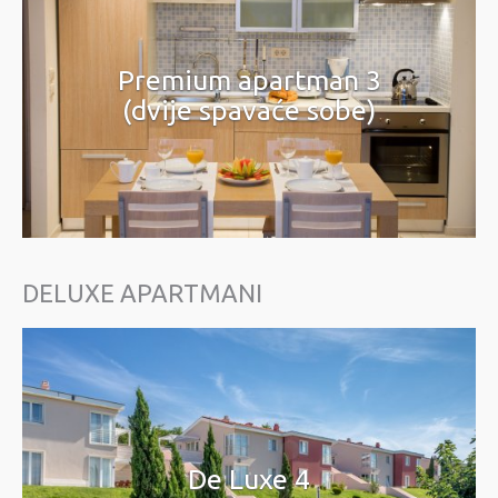
Premium apartman 3
(dvije spavaće sobe)
DELUXE APARTMANI
De Luxe 4