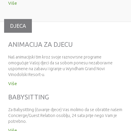
Više
DJECA
ANIMACIJA ZA DJECU
Naš animacijski tim kroz svoje raznovrsne programe
omogućuje Vašoj djeci da sa sobom ponesu nezaboravne
uspomene na zabavu i igranje u Wyndham Grand Novi
Vinodolski Resort-u.
Više
BABYSITTING
Za Babysitting (čuvanje djece) Vas molimo da se obratite našem
Concierge/Guest Relation osoblju, 24 sata prije nego Vam je
potrebno.
Više