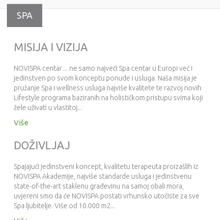
SPA
MISIJA I VIZIJA
NOVISPA centar ... ne samo najveći Spa centar u Europi već i
jedinstven po svom konceptu ponude i usluga. Naša misija je
pružanje Spa i wellness usluga najviše kvalitete te razvoj novih
Lifestyle programa baziranih na holističkom pristupu svima koji
žele uživati u vlastitoj...
Više
DOŽIVLJAJ
Spajajući jedinstveni koncept, kvalitetu terapeuta proizašlih iz
NOVISPA Akademije, najviše standarde usluga i jedinstvenu
state-of-the-art staklenu građevinu na samoj obali mora,
uvjereni smo da će NOVISPA postati vrhunsko utočiste za sve
Spa ljubitelje. Više od 10.000 m2...