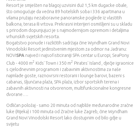
Resort je smješten na blagoj uzvisini duž 1,5 km dugacke obale,
što omogućuje da većina 89 hotelskih soba i 336 apartmana u
vilama pružaju nezaboravne panoramske poglede iz vlastitih
balkona, terasa ili vrtova. Prekrasni interijeri osmišljeni su u skladu
s prirodom dopunjujuci je s najmodernijom opremom i detaljima
vrhunskih svjetskih resorta.
Bogatstvo ponude i različitih sadržaja čine Wyndham Grand Novi
Vinodolski Resort jedinstvenim mjestom za odmor na Jadranu:
NOVI
SPA
najveći i najsofisticiraniji SPA centar u Europi, SeaPony
2
2
Club - 4000 m
Kids' Town i 350 m
Pirates' Island , dječje igraonice
s cjelodnevnim programom i zabavnim aktivnostima za naše
najmlađe goste, raznovrsni restorani i lounge barovi, bazeni s
cabanas, šljunčana plaža, SPA plaža, izbor sportskih terena i
zabavnih aktivnosti na otvorenom, multifunkcionalne kongresne
dvorane….
Odličan položaj - samo 20 minuta od najbliže međunarodne zračne
luke (Rijeka) i 100 minuta od Zračne luke Zagreb, čine Wyndham
Grand Novi Vinodolski Resort lako dostupnim od bilo gdje u
svijetu