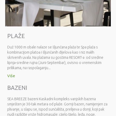
PLAŽE
Duž 1000 m obale nalaze se šljunčana plaža te Spa plaža s
kombinacijom platoa i šljunčanih dijelova kao i niz malih
skrivenih uvala. Na plažama su gostima RESORT-a od sredine
lipnja-sredine rujna (Juni-Septembar), ovisno o vremenskim
prilikama, na raspolaganju...
Više
BAZENI
SEA BREEZE bazeni Kaskadni kompleks vanjskih bazena
smješten je 30-tak metara od plaže. Gornji bazen, namijenjen za
plivanje, u slapu se, ispod sunčališta, prelijeva u donji, koji pak
nudi različite vrste hidromasaže: cijelo tijelo, leđa, noge,