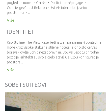
pogled na more • Garaža • Portir i nosač prtljage •
Concierge/Guest Relation • WLAN internet u javnim
prostorima • ...
Više
IDENTITET
Kao što ime, The View, kaže, jedinstven panoramski pogled na
more kroz visoke staklene stijene hotela, je ono što će Vaš
boravak ovdje učiniti nezaboravnim. Uočivši ljepotu prirodne
pozicije, arhitekti su svoje djelo stavili u službu konfiguracije
prostora....
Više
SOBE I SUITEOVI