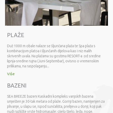
PLAŽE
Duž 1000 m obale nalaze se šljunčana plaža te Spa plaža s
kombinacijom platoa i šljunčanih dijelova kao i niz malih
skrivenih uvala. Na plažama su gostima RESORT-a od sredine
lipnja-sredine rujna (Juni-Septembar), ovisno o vremenskim
prilikama, na raspolaganju...
Više
BAZENI
SEA BREEZE bazeni Kaskadni kompleks vanjskih bazena
smješten je 30-tak metara od plaže. Gornji bazen, namijenjen za
plivanje, u slapu se, ispod sunčališta, prelijeva u donji, koji pak
nudi različite vrste hidromasaže: cijelo tijelo, leđa, noge,