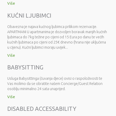
Više
KUĆNI LJUBIMCI
Obavezna je najava kućnog ljubimca prilikom rezervacije.
APARTMANI U apartmanima je dozvoljen boravak manjih kućnih
ljubimaca do 7kg težine po cijeni od 15 Eura po danu te većih
kućnih ljubimaca po cijeni od 25€ dnevno (hrana nije uključena
u cijenu). Kućni ljubimci moraju uvijek...
Više
BABYSITTING
Usluga Babysittinga (čuvanja djece) ovisi o raspoloživosti te
Vas molimo da se obratite našem Concierge/Guest Relation
osoblju minimalno 24 sata unaprijed.
Više
DISABLED ACCESSABILITY