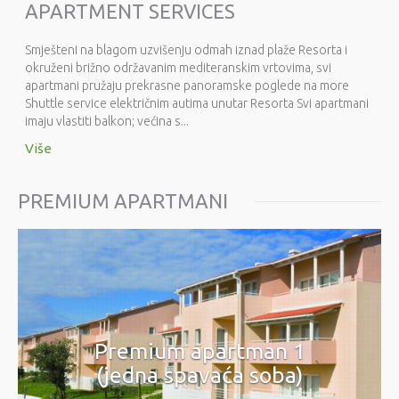
APARTMENT SERVICES
Smješteni na blagom uzvišenju odmah iznad plaže Resorta i
okruženi brižno održavanim mediteranskim vrtovima, svi
apartmani pružaju prekrasne panoramske poglede na more
Shuttle service električnim autima unutar Resorta Svi apartmani
imaju vlastiti balkon; većina s...
Više
PREMIUM APARTMANI
Premium apartman 1
(jedna spavaća soba)