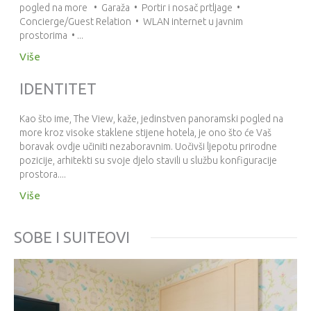
pogled na more • Garaža • Portir i nosač prtljage •
Concierge/Guest Relation • WLAN internet u javnim
prostorima • ...
Više
IDENTITET
Kao što ime, The View, kaže, jedinstven panoramski pogled na
more kroz visoke staklene stijene hotela, je ono što će Vaš
boravak ovdje učiniti nezaboravnim. Uočivši ljepotu prirodne
pozicije, arhitekti su svoje djelo stavili u službu konfiguracije
prostora....
Više
SOBE I SUITEOVI