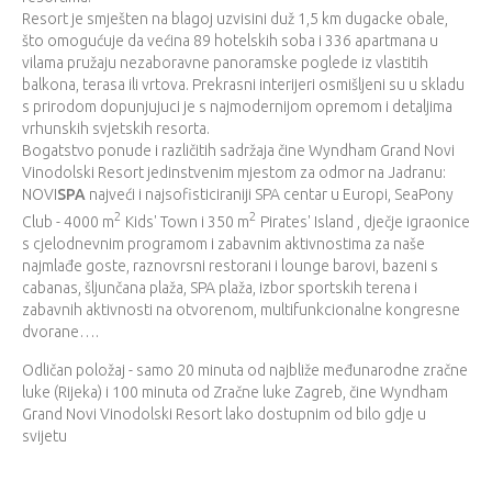
Resort je smješten na blagoj uzvisini duž 1,5 km dugacke obale,
što omogućuje da većina 89 hotelskih soba i 336 apartmana u
vilama pružaju nezaboravne panoramske poglede iz vlastitih
balkona, terasa ili vrtova. Prekrasni interijeri osmišljeni su u skladu
s prirodom dopunjujuci je s najmodernijom opremom i detaljima
vrhunskih svjetskih resorta.
Bogatstvo ponude i različitih sadržaja čine Wyndham Grand Novi
Vinodolski Resort jedinstvenim mjestom za odmor na Jadranu:
NOVI
SPA
najveći i najsofisticiraniji SPA centar u Europi, SeaPony
2
2
Club - 4000 m
Kids' Town i 350 m
Pirates' Island , dječje igraonice
s cjelodnevnim programom i zabavnim aktivnostima za naše
najmlađe goste, raznovrsni restorani i lounge barovi, bazeni s
cabanas, šljunčana plaža, SPA plaža, izbor sportskih terena i
zabavnih aktivnosti na otvorenom, multifunkcionalne kongresne
dvorane….
Odličan položaj - samo 20 minuta od najbliže međunarodne zračne
luke (Rijeka) i 100 minuta od Zračne luke Zagreb, čine Wyndham
Grand Novi Vinodolski Resort lako dostupnim od bilo gdje u
svijetu