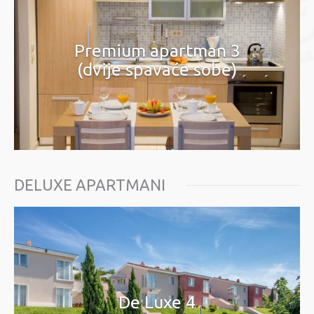
Premium apartman 3
(dvije spavaće sobe)
DELUXE APARTMANI
De Luxe 4