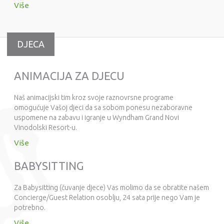
Više
DJECA
ANIMACIJA ZA DJECU
Naš animacijski tim kroz svoje raznovrsne programe
omogućuje Vašoj djeci da sa sobom ponesu nezaboravne
uspomene na zabavu i igranje u Wyndham Grand Novi
Vinodolski Resort-u.
Više
BABYSITTING
Za Babysitting (čuvanje djece) Vas molimo da se obratite našem
Concierge/Guest Relation osoblju, 24 sata prije nego Vam je
potrebno.
Više