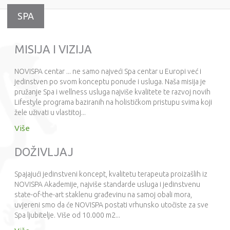
SPA
MISIJA I VIZIJA
NOVISPA centar ... ne samo najveći Spa centar u Europi već i
jedinstven po svom konceptu ponude i usluga. Naša misija je
pružanje Spa i wellness usluga najviše kvalitete te razvoj novih
Lifestyle programa baziranih na holističkom pristupu svima koji
žele uživati u vlastitoj...
Više
DOŽIVLJAJ
Spajajući jedinstveni koncept, kvalitetu terapeuta proizašlih iz
NOVISPA Akademije, najviše standarde usluga i jedinstvenu
state-of-the-art staklenu građevinu na samoj obali mora,
uvjereni smo da će NOVISPA postati vrhunsko utočiste za sve
Spa ljubitelje. Više od 10.000 m2...