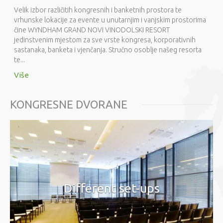
Velik izbor različitih kongresnih i banketnih prostora te
vrhunske lokacije za evente u unutarnjim i vanjskim prostorima
čine WYNDHAM GRAND NOVI VINODOLSKI RESORT
jedinstvenim mjestom za sve vrste kongresa, korporativnih
sastanaka, banketa i vjenčanja. Stručno osoblje našeg resorta
te...
Više
KONGRESNE DVORANE
Different set-ups