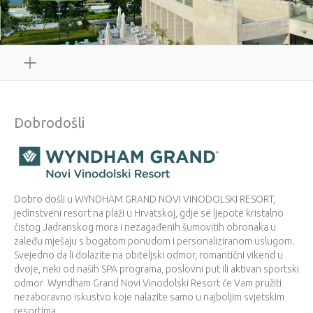
Dobrodošli
Dobro došli u WYNDHAM GRAND NOVI VINODOLSKI RESORT,
jedinstveni resort na plaži u Hrvatskoj, gdje se ljepote kristalno
čistog Jadranskog mora i nezagađenih šumovitih obronaka u
zaleđu mješaju s bogatom ponudom i personaliziranom uslugom.
Svejedno da li dolazite na obiteljski odmor, romantični vikend u
dvoje, neki od naših SPA programa, poslovni put ili aktivan sportski
odmor Wyndham Grand Novi Vinodolski Resort će Vam pružiti
nezaboravno iskustvo koje nalazite samo u najboljim svjetskim
resortima.